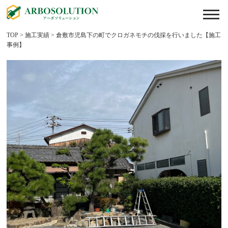
TOP
>
施工実績
>
倉敷市児島下の町でクロガネモチの伐採を行いました【施工
事例】