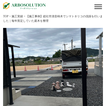
TOP
>
施工実績
>
【施工事例】総社市清音柿木でシマトネリコの伐採を行いま
した｜毎年剪定していた庭木を整理