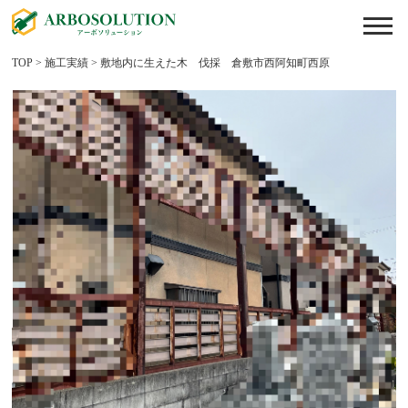
TOP
>
施工実績
>
敷地内に生えた木 伐採 倉敷市西阿知町西原