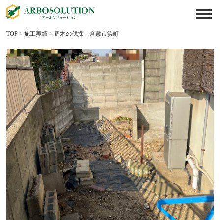
TOP
>
施工実績
>
庭木の伐採 倉敷市浜町