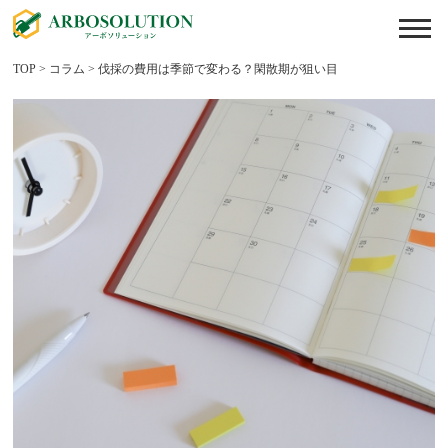
TOP
>
コラム
>
伐採の費用は季節で変わる？閑散期が狙い目