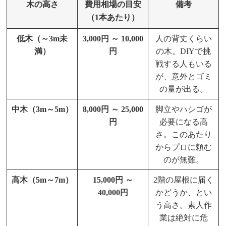
木の高さ
費用相場の目安
備考
（1本あたり）
低木（～3m未
3,000円 ～ 10,000
人の背丈くらい
満）
円
の木。DIYで挑
戦する人もいる
が、意外とゴミ
の量が出る。
中木（3m～5m）
8,000円 ～ 25,000
脚立やハシゴが
円
必要になる高
さ。このあたり
からプロに頼む
のが無難。
高木（5m～7m）
15,000円 ～
2階の屋根に届く
40,000円
かどうか、とい
う高さ。素人作
業は絶対に危