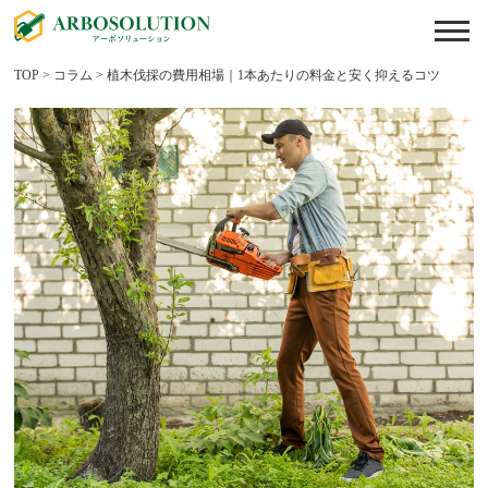
TOP
>
コラム
>
植木伐採の費用相場｜1本あたりの料金と安く抑えるコツ