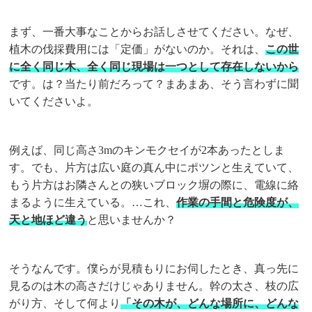
まず、一番大事なことからお話しさせてください。なぜ、
植木の伐採費用には「定価」がないのか。それは、
この世
に全く同じ木、全く同じ現場は一つとして存在しないから
です。は？当たり前だろって？まあまあ、そう言わずに聞
いてくださいよ。
例えば、同じ高さ3mのキンモクセイが2本あったとしま
す。でも、片方は広い庭の真ん中にポツンと生えていて、
もう片方はお隣さんとの狭いブロック塀の際に、電線に絡
まるように生えている。…これ、
作業の手間と危険度が、
天と地ほど違う
と思いませんか？
そうなんです。僕らが見積もりにお伺したとき、真っ先に
見るのは木の高さだけじゃありません。幹の太さ、枝の広
がり方、そして何より
「その木が、どんな場所に、どんな