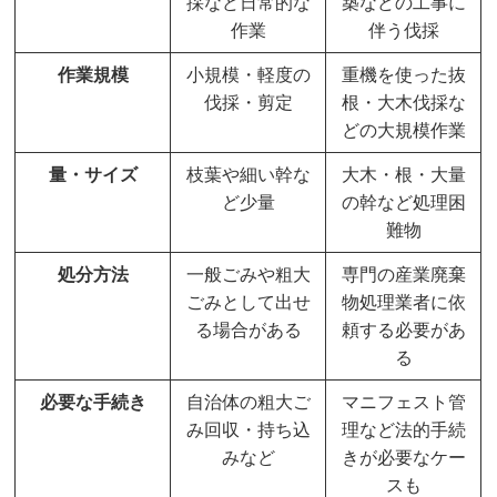
採など日常的な
築などの工事に
作業
伴う伐採
作業規模
小規模・軽度の
重機を使った抜
伐採・剪定
根・大木伐採な
どの大規模作業
量・サイズ
枝葉や細い幹な
大木・根・大量
ど少量
の幹など処理困
難物
処分方法
一般ごみや粗大
専門の産業廃棄
ごみとして出せ
物処理業者に依
る場合がある
頼する必要があ
る
必要な手続き
自治体の粗大ご
マニフェスト管
み回収・持ち込
理など法的手続
みなど
きが必要なケー
スも