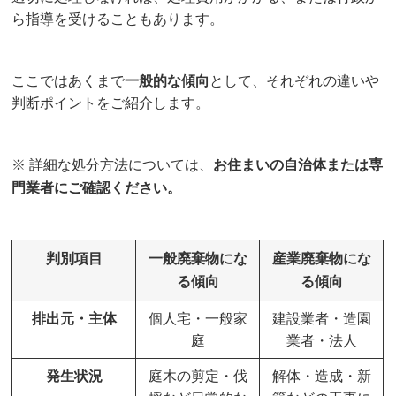
ら指導を受けることもあります。
ここではあくまで
一般的な傾向
として、それぞれの違いや
判断ポイントをご紹介します。
※
詳細な処分方法については、
お住まいの自治体または専
門業者にご確認ください。
判別項目
一般廃棄物にな
産業廃棄物にな
る傾向
る傾向
排出元・主体
個人宅・一般家
建設業者・造園
庭
業者・法人
発生状況
庭木の剪定・伐
解体・造成・新