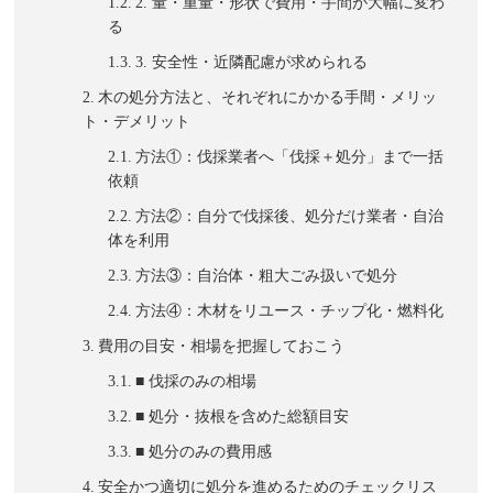
2. 量・重量・形状で費用・手間が大幅に変わ
る
3. 安全性・近隣配慮が求められる
木の処分方法と、それぞれにかかる手間・メリッ
ト・デメリット
方法①：伐採業者へ「伐採＋処分」まで一括
依頼
方法②：自分で伐採後、処分だけ業者・自治
体を利用
方法③：自治体・粗大ごみ扱いで処分
方法④：木材をリユース・チップ化・燃料化
費用の目安・相場を把握しておこう
■ 伐採のみの相場
■ 処分・抜根を含めた総額目安
■ 処分のみの費用感
安全かつ適切に処分を進めるためのチェックリス