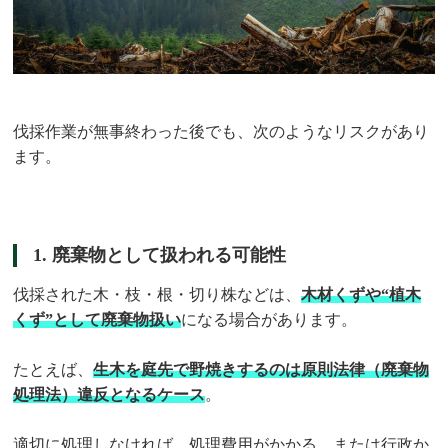
伐採作業が無事終わった後でも、次のようなリスクがあり
ます。
1. 廃棄物として扱われる可能性
伐採された木・枝・根・切り株などは、
木材くずや“植木
くず”として廃棄物扱い
になる場合があります。
たとえば、
生木を庭先で野焼きするのは原則法律（廃棄物
処理法）違反となるケース
。
適切に処理しなければ、処理費用がかかる、または行政か