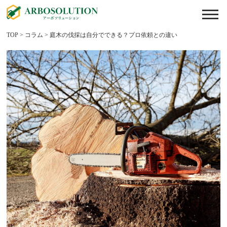
TOP
>
コラム
>
庭木の伐採は自分でできる？プロ依頼との違い