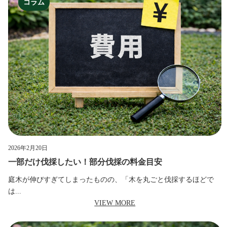
コラム
2026年2月20日
一部だけ伐採したい！部分伐採の料金目安
庭木が伸びすぎてしまったものの、「木を丸ごと伐採するほどで
は...
VIEW MORE